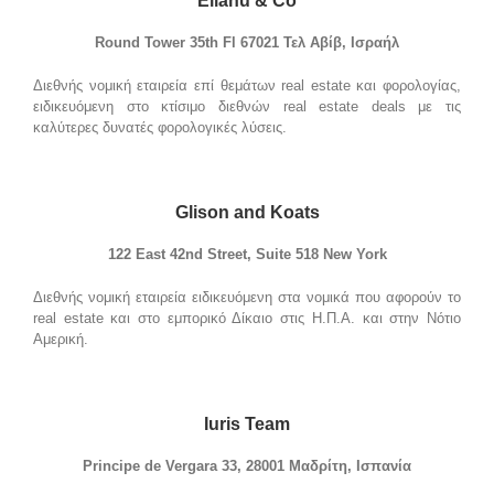
Eliahu & Co
Round Tower 35th Fl 67021 Τελ Αβίβ, Ισραήλ
Διεθνής νομική εταιρεία επί θεμάτων real estate και φορολογίας,
ειδικευόμενη στο κτίσιμο διεθνών real estate deals με τις
καλύτερες δυνατές φορολογικές λύσεις.
Glison
and
Koats
122 East 42nd Street, Suite 518 New York
Διεθνής νομική εταιρεία ειδικευόμενη στα νομικά που αφορούν το
real estate και στο εμπορικό Δίκαιο στις Η.Π.Α. και στην Νότιο
Αμερική.
Iuris Team
Principe de Vergara 33, 28001 Μαδρίτη, Ισπανία